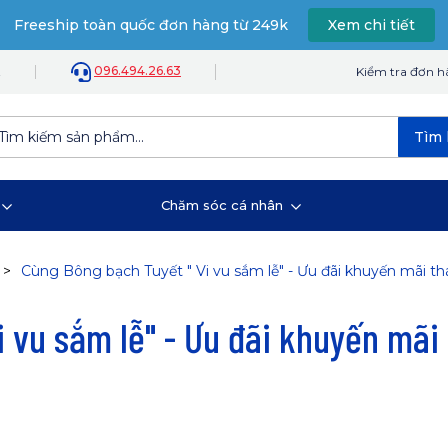
Freeship toàn quốc đơn hàng từ 249k
Xem chi tiết
096.494.26.63
t
Kiểm tra đơn 
Tìm 
Chăm sóc cá nhân
Cùng Bông bạch Tuyết " Vi vu sắm lễ" - Ưu đãi khuyến mãi t
 vu sắm lễ" - Ưu đãi khuyến mãi