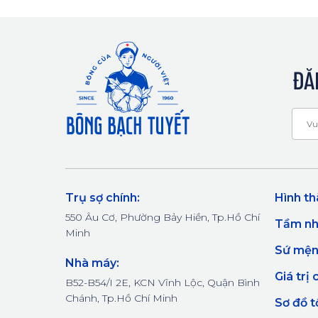
ĐĂ
Trụ sợ chính:
Hình th
550 Âu Cơ, Phường Bảy Hiền, Tp.Hồ Chí
Tầm nh
Minh
Sứ mệ
Nhà máy:
Giá trị 
B52-B54/I 2E, KCN Vĩnh Lộc, Quận Bình
Chánh, Tp.Hồ Chí Minh
Sơ đồ t