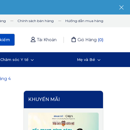
hàng
Chính sách bán hàng
Hướng dẫn mua hàng
kiếm
Tài Khoản
Giỏ Hàng
(
0
)
Chăm sóc Y tế
Mẹ và Bé
háng 4
KHUYẾN MÃI