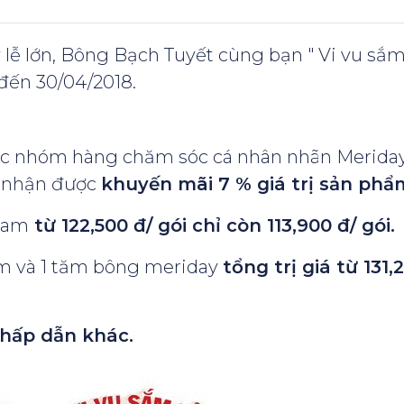
ễ lớn, Bông Bạch Tuyết cùng bạn " Vi vu sắm
 đến 30/04/2018.
ộc nhóm hàng chăm sóc cá nhân nhãn Meriday
 nhận được
khuyến mãi 7 % giá trị sản phẩ
gam
từ 122,500 đ/ gói chỉ còn 113,900 đ/ gói.
 và 1 tăm bông meriday
tổng trị giá từ 131,
 hấp dẫn khác.