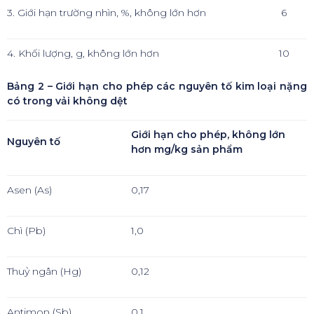
3. Giới hạn trường nhìn, %, không lớn hơn
6
4. Khối lượng, g, không lớn hơn
10
Bảng 2 – Giới hạn cho phép các nguyên tố kim loại nặng
có trong vải không dệt
Giới
hạn cho phép,
không lớn
Nguyên t
ố
hơn
mg/kg sản phẩm
Asen (As)
0,17
Chì (Pb)
1,0
Thuỷ ngân (Hg)
0,12
Antimon (Sb)
0,1