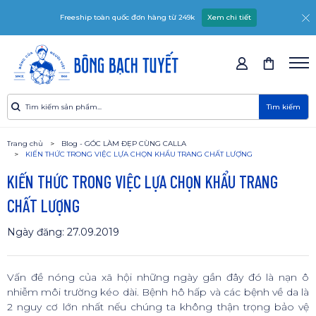
Freeship toàn quốc đơn hàng từ 249k
Xem chi tiết
Tìm kiếm
Trang chủ
Blog - GÓC LÀM ĐẸP CÙNG CALLA
KIẾN THỨC TRONG VIỆC LỰA CHỌN KHẨU TRANG CHẤT LƯỢNG
KIẾN THỨC TRONG VIỆC LỰA CHỌN KHẨU TRANG
CHẤT LƯỢNG
Ngày đăng: 27.09.2019
Vấn đề nóng của xã hội những ngày gần đây đó là nạn ô
nhiễm môi trường kéo dài. Bệnh hô hấp và các bệnh về da là
2 nguy cơ lớn nhất nếu chúng ta không thận trọng bảo vệ