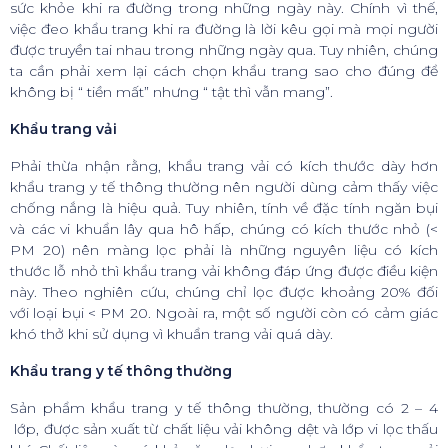
sức khỏe khi ra đường trong những ngày này. Chính vì thế,
việc đeo khẩu trang khi ra đường là lời kêu gọi mà mọi người
được truyền tai nhau trong những ngày qua. Tuy nhiên, chúng
ta cần phải xem lại cách chọn khẩu trang sao cho đúng để
không bị “ tiền mất” nhưng “ tật thì vẫn mang”.
Khẩu trang vải
Phải thừa nhận rằng, khẩu trang vải có kích thước dày hơn
khẩu trang y tế thông thường nên người dùng cảm thấy việc
chống nắng là hiệu quả. Tuy nhiên, tính về đặc tính ngăn bụi
và các vi khuẩn lây qua hô hấp, chúng có kích thước nhỏ (<
PM 20) nên màng lọc phải là những nguyên liệu có kích
thước lỗ nhỏ thì khẩu trang vải không đáp ứng được điều kiện
này. Theo nghiên cứu, chúng chỉ lọc được khoảng 20% đối
với loại bụi < PM 20. Ngoài ra, một số người còn có cảm giác
khó thở khi sử dụng vì khuẩn trang vải quá dày.
Khẩu trang y tế thông thường
Sản phẩm khẩu trang y tế thông thường, thường có 2 – 4
lớp, được sản xuất từ chất liệu vải không dệt và lớp vi lọc thấu