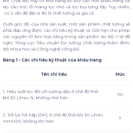
khí. Chất liệu này có khả năng lọc bụi cao hơn khẩu trang vải
do cấu trúc lỗ màng lọc nhỏ và lọc bụi từng lớp. Tuy nhiên,
có 2 vấn đế đặt ra đó là chất lượng và giá cả.
Dưới góc độ của nhà sản xuất, một sản phẩm chất lượng sẽ
phải đáp ứng được các chỉ tiêu kỹ thuật và Giới hạn cho phép
các nguyên tố kim loại nặng trong sản phẩm do Bộ Y tế đề
nghị, Tổng cục Tiêu chuẩn Đo lường Chất lượng thẩm định,
Bộ Khoa học và Công nghệ công bố.
Bảng 1 - Các chỉ tiêu kỹ thuật của khẩu trang
Tên chỉ tiêu
Mức
1. Hiệu suất lọc đối với sương dầu ở chế độ thổi
90
khí 30 L/min, %, không nhỏ hơn
2. Trở lực hô hấp (DP), ở chế độ thổi khí 30 L/min,
9
mmH2O, không lớn hơn