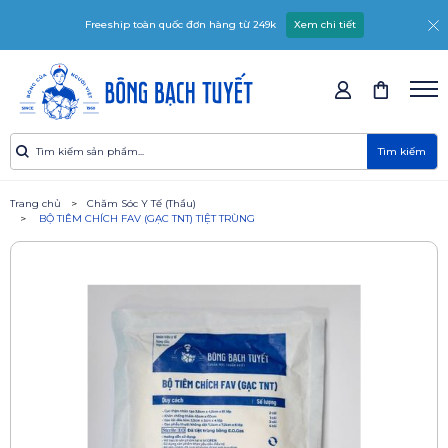
Freeship toàn quốc đơn hàng từ 249k
Xem chi tiết
Tìm kiếm
Trang chủ
Chăm Sóc Y Tế (Thầu)
BỘ TIÊM CHÍCH FAV (GẠC TNT) TIỆT TRÙNG