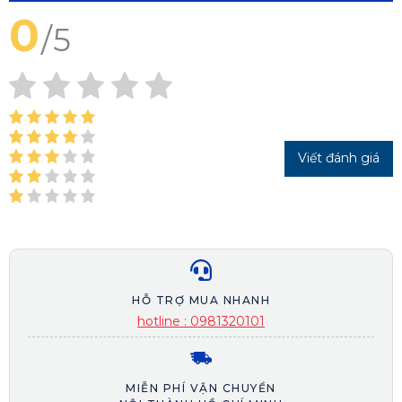
0
/
5
Viết đánh giá
HỖ TRỢ MUA NHANH
hotline : 0981320101
MIỄN PHÍ VẬN CHUYỂN