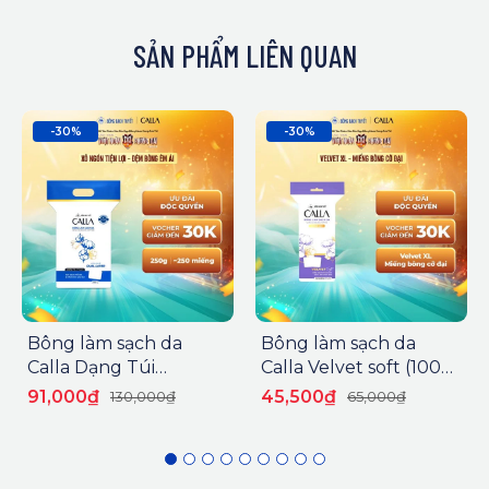
SẢN PHẨM LIÊN QUAN
-30%
-30%
Bông làm sạch da
Bông làm sạch da
Calla Dạng Túi
Calla Velvet soft (100
250g/gói
miếng/gói)
91,000₫
45,500₫
130,000₫
65,000₫