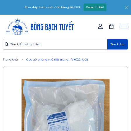
Freeship toàn quốc đơn hàng từ 249k
Xem chi tiết
Tìm kiếm
Trang chủ
Gạc gô phòng mổ tiệt trùng - VK022 (gói)