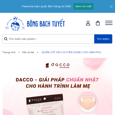
Freeship toàn quốc đơn hàng từ 249k
Xem chi tiết
Tìm kiếm
Trang chủ
Mẹ và bé
QUẦN LÓT VẢI CHUYÊN DỤNG CHO SẢN PHỤ