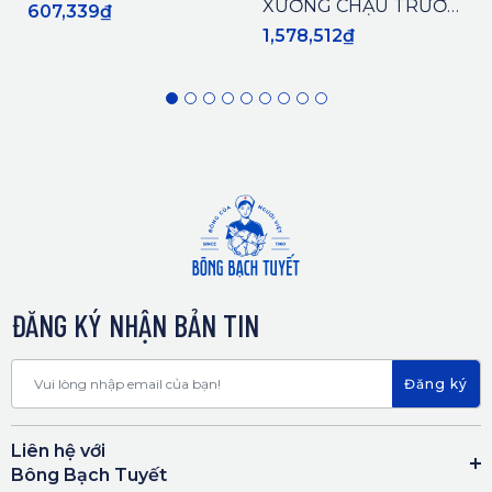
XƯƠNG CHẬU TRƯỚC
607,339₫
VÀ SAU SINH
1,578,512₫
ĐĂNG KÝ NHẬN BẢN TIN
Đăng ký
Liên hệ với
Bông Bạch Tuyết