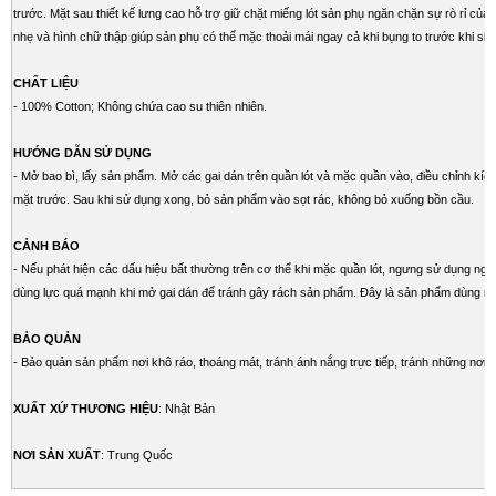
trước. Mặt sau thiết kế lưng cao hỗ trợ giữ chặt miếng lót sản phụ ngăn chặn sự rò rỉ của 
nhẹ và hình chữ thập giúp sản phụ có thể mặc thoải mái ngay cả khi bụng to trước khi sin
CHẤT LIỆU
- 100% Cotton; Không chứa cao su thiên nhiên.
HƯỚNG DẪN SỬ DỤNG
- Mở bao bì, lấy sản phẩm. Mở các gai dán trên quần lót và mặc quần vào, điều chỉnh kíc
mặt trước. Sau khi sử dụng xong, bỏ sản phẩm vào sọt rác, không bỏ xuống bồn cầu.
CẢNH BÁO
- Nếu phát hiện các dấu hiệu bất thường trên cơ thể khi mặc quần lót, ngưng sử dụng ngay
dùng lực quá mạnh khi mở gai dán để tránh gây rách sản phẩm. Đây là sản phẩm dùng mộ
BẢO QUẢN
- Bảo quản sản phẩm nơi khô ráo, thoáng mát, tránh ánh nắng trực tiếp, tránh những nơi 
XUẤT XỨ THƯƠNG HIỆU
: Nhật Bản
NƠI SẢN XUẤT
: Trung Quốc